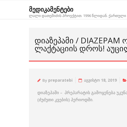
Skip
მედიკამენტები
to
ლალი დათეშიძის პროექტით. 1996 წლიდან. ქართული 
content
ᲓᲘᲐᲖᲔᲞᲐᲛᲘ / DIAZEPAM
ᲚᲐᲥᲢᲐᲪᲘᲘᲡ ᲓᲠᲝᲡ! ᲐᲣᲪᲘ
By
preparatebi
აგვისტო 18, 2019
დიაზეპამი – პრეპარატის გამოყენება უკუ
(ძუძუთი კვების) პერიოდში.