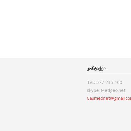
ᲙᲝᲜᲢᲐᲥᲢᲘ
Tel.: 577 235 400
skype: Medgeo.net
Caumednet@gmail.c