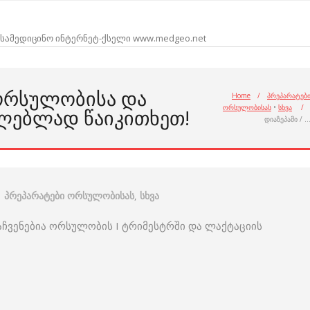
სამედიცინო ინტერნეტ-ქსელი www.medgeo.net
 ᲝᲠᲡᲣᲚᲝᲑᲘᲡᲐ ᲓᲐ
Home
/
პრეპარატებ
ორსულობისას
•
სხვა
/
ᲚᲔᲑᲚᲐᲓ ᲬᲐᲘᲙᲘᲗᲮᲔᲗ!
დიაზეპამი / 
პრეპარატები ორსულობისას
,
სხვა
ნაჩვენებია ორსულობის I ტრიმესტრში და ლაქტაციის