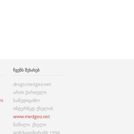
ᲩᲕᲔᲜᲡ ᲨᲔᲡᲐᲮᲔᲑ
drugs.medgeo.net
არის ქართული
om
სამედიცინო
ინტერნეტ-ქსელის
www.medgeo.net
ნაწილი. ქსელი
ფუნქციონირებს 1996