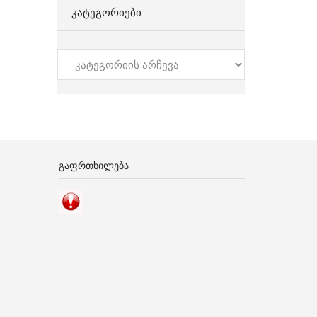
ᲙᲐᲢᲔᲒᲝᲠᲘᲔᲑᲘ
კატეგორიები
ᲒᲐᲤᲠᲗᲮᲘᲚᲔᲑᲐ