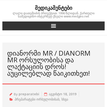
Skip
მედიკამენტები
to
ლალი დათეშიძის პროექტით. 1996 წლიდან. ქართული
content
სამედიცინო ინტერნეტ-ქსელი www.medgeo.net
ᲓᲘᲐᲜᲝᲠᲛᲘ MR / DIANORM
MR ᲝᲠᲡᲣᲚᲝᲑᲘᲡᲐ ᲓᲐ
ᲚᲐᲥᲢᲐᲪᲘᲘᲡ ᲓᲠᲝᲡ!
ᲐᲣᲪᲘᲚᲔᲑᲚᲐᲓ ᲬᲐᲘᲙᲘᲗᲮᲔᲗ!
By
preparatebi
აგვისტო 18, 2019
პრეპარატები ორსულობისას
,
სხვა