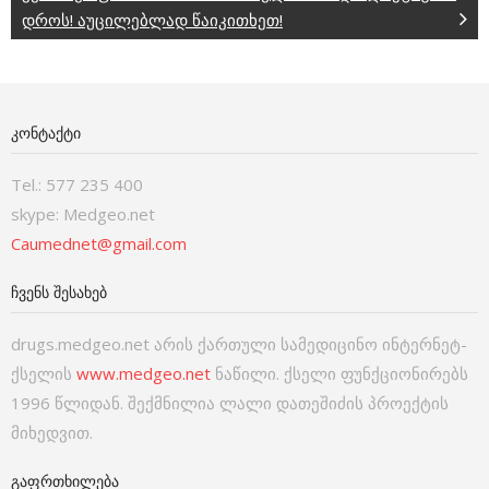
დროს! აუცილებლად წაიკითხეთ!
ᲙᲝᲜᲢᲐᲥᲢᲘ
Tel.: 577 235 400
skype: Medgeo.net
Caumednet@gmail.com
ᲩᲕᲔᲜᲡ ᲨᲔᲡᲐᲮᲔᲑ
drugs.medgeo.net არის ქართული სამედიცინო ინტერნეტ-
ქსელის
www.medgeo.net
ნაწილი. ქსელი ფუნქციონირებს
1996 წლიდან. შექმნილია ლალი დათეშიძის პროექტის
მიხედვით.
ᲒᲐᲤᲠᲗᲮᲘᲚᲔᲑᲐ