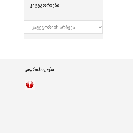
ᲙᲐᲢᲔᲒᲝᲠᲘᲔᲑᲘ
კატეგორიები
ᲒᲐᲤᲠᲗᲮᲘᲚᲔᲑᲐ