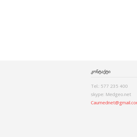
ᲙᲝᲜᲢᲐᲥᲢᲘ
Tel.: 577 235 400
skype: Medgeo.net
Caumednet@gmail.c