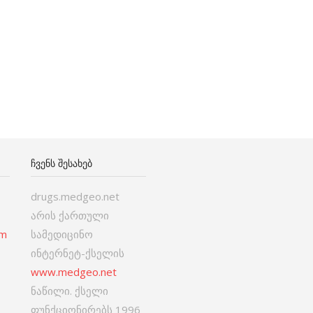
ᲩᲕᲔᲜᲡ ᲨᲔᲡᲐᲮᲔᲑ
drugs.medgeo.net
არის ქართული
om
სამედიცინო
ინტერნეტ-ქსელის
www.medgeo.net
ნაწილი. ქსელი
ფუნქციონირებს 1996