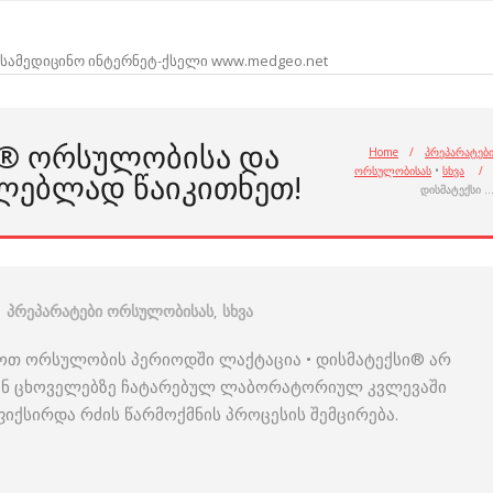
სამედიცინო ინტერნეტ-ქსელი www.medgeo.net
X® ᲝᲠᲡᲣᲚᲝᲑᲘᲡᲐ ᲓᲐ
Home
/
პრეპარატებ
ორსულობისას
•
სხვა
/
ᲚᲔᲑᲚᲐᲓ ᲬᲐᲘᲙᲘᲗᲮᲔᲗ!
დისმატექსი 
პრეპარატები ორსულობისას
,
სხვა
ენოთ ორსულობის პერიოდში ლაქტაცია • დისმატექსი® არ
ან ცხოველებზე ჩატარებულ ლაბორატორიულ კვლევაში
იქსირდა რძის წარმოქმნის პროცესის შემცირება.