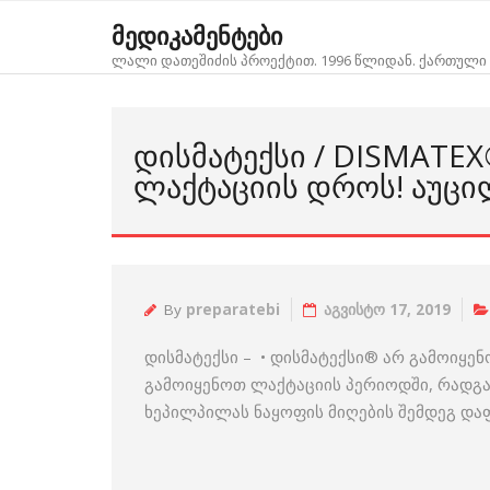
Skip
მედიკამენტები
to
ლალი დათეშიძის პროექტით. 1996 წლიდან. ქართული 
content
ᲓᲘᲡᲛᲐᲢᲔᲥᲡᲘ / DISMATE
ᲚᲐᲥᲢᲐᲪᲘᲘᲡ ᲓᲠᲝᲡ! ᲐᲣᲪᲘ
By
preparatebi
აგვისტო 17, 2019
დისმატექსი – • დისმატექსი® არ გამოიყ
გამოიყენოთ ლაქტაციის პერიოდში, რადგ
ხეპილპილას ნაყოფის მიღების შემდეგ დაფ