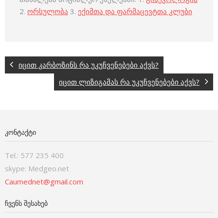
2.
ორსულობა
3.
ექიმთა და ფარმაცევტთა კლუბი
იცით კარბოზინს რა უკუჩვენებები აქვს?
იცით ლიზიგამას რა უკუჩვენებები აქვს?
ᲙᲝᲜᲢᲐᲥᲢᲘ
Tel.: 577 235 400
skype: Medgeo.net
Caumednet@gmail.com
ᲩᲕᲔᲜᲡ ᲨᲔᲡᲐᲮᲔᲑ