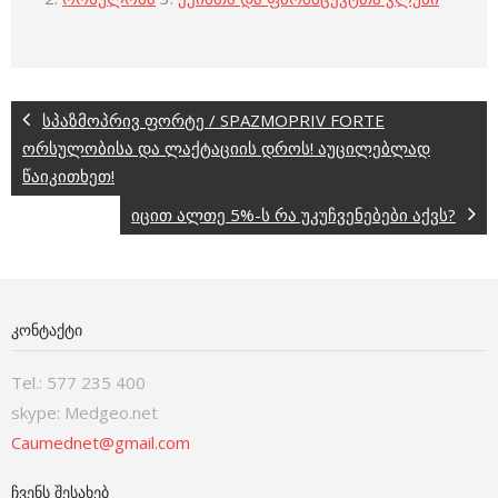
სპაზმოპრივ ფორტე / SPAZMOPRIV FORTE
ორსულობისა და ლაქტაციის დროს! აუცილებლად
წაიკითხეთ!
იცით ალთე 5%-ს რა უკუჩვენებები აქვს?
ᲙᲝᲜᲢᲐᲥᲢᲘ
Tel.: 577 235 400
skype: Medgeo.net
Caumednet@gmail.com
ᲩᲕᲔᲜᲡ ᲨᲔᲡᲐᲮᲔᲑ