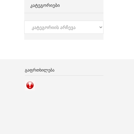
ᲙᲐᲢᲔᲒᲝᲠᲘᲔᲑᲘ
კატეგორიები
ᲒᲐᲤᲠᲗᲮᲘᲚᲔᲑᲐ