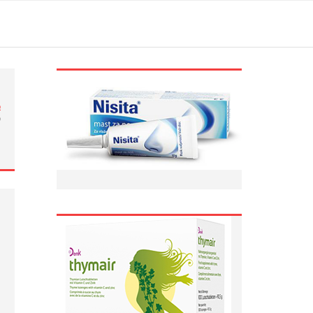
ი
ი
…