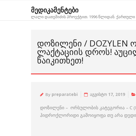
Skip
მედიკამენტები
to
ლალი დათეშიძის პროექტით. 1996 წლიდან. ქართული 
content
ᲓᲝᲖᲘᲚᲔᲜᲘ / DOZYLEN 
ᲚᲐᲥᲢᲐᲪᲘᲘᲡ ᲓᲠᲝᲡ! ᲐᲣᲪ
ᲬᲐᲘᲙᲘᲗᲮᲔᲗ!
By
preparatebi
აგვისტო 17, 2019
დოზილენი – ორსულობის კატეგორია – C (F
ჰიდროქლორიდი გამოიყოფა თუ არა დედის 