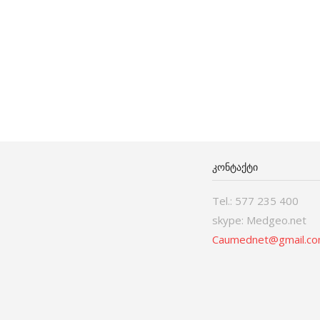
ᲙᲝᲜᲢᲐᲥᲢᲘ
Tel.: 577 235 400
skype: Medgeo.net
Caumednet@gmail.c