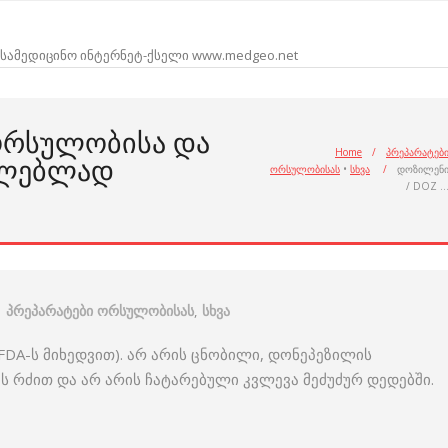
სამედიცინო ინტერნეტ-ქსელი www.medgeo.net
ᲝᲠᲡᲣᲚᲝᲑᲘᲡᲐ ᲓᲐ
Home
/
პრეპარატებ
ᲘᲚᲔᲑᲚᲐᲓ
ორსულობისას
•
სხვა
/
დოზილენ
/ DOZ 
პრეპარატები ორსულობისას
,
სხვა
DA-ს მიხედვით). არ არის ცნობილი, დონეპეზილის
რძით და არ არის ჩატარებული კვლევა მეძუძურ დედებში.