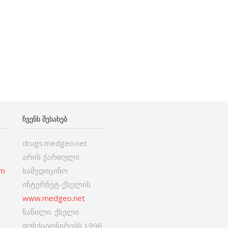
ᲩᲕᲔᲜᲡ ᲨᲔᲡᲐᲮᲔᲑ
drugs.medgeo.net
არის ქართული
om
სამედიცინო
ინტერნეტ-ქსელის
www.medgeo.net
ნაწილი. ქსელი
ფუნქციონირებს 1996