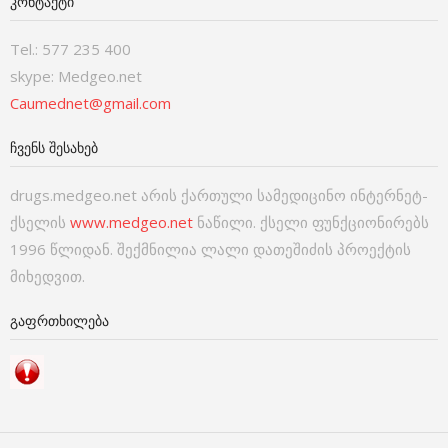
ᲙᲝᲜᲢᲐᲥᲢᲘ
Tel.: 577 235 400
skype: Medgeo.net
Caumednet@gmail.com
ᲩᲕᲔᲜᲡ ᲨᲔᲡᲐᲮᲔᲑ
drugs.medgeo.net არის ქართული სამედიცინო ინტერნეტ-
ქსელის
www.medgeo.net
ნაწილი. ქსელი ფუნქციონირებს
1996 წლიდან. შექმნილია ლალი დათეშიძის პროექტის
მიხედვით.
ᲒᲐᲤᲠᲗᲮᲘᲚᲔᲑᲐ