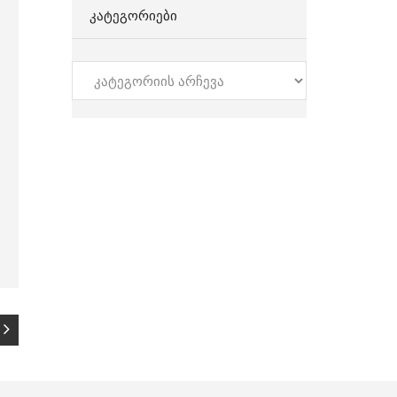
ᲙᲐᲢᲔᲒᲝᲠᲘᲔᲑᲘ
კატეგორიები