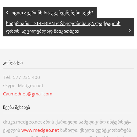
იცით ავურინს რა უკუჩვენებები აქვს?
სიბერიანი – SIBERIAN ორსულობისა და ლაქტაციის
დროს! აუცილებლად წაიკითხეთ!
ᲙᲝᲜᲢᲐᲥᲢᲘ
Tel.: 577 235 400
skype: Medgeo.net
Caumednet@gmail.com
ᲩᲕᲔᲜᲡ ᲨᲔᲡᲐᲮᲔᲑ
drugs.medgeo.net არის ქართული სამედიცინო ინტერნეტ-
ქსელის
www.medgeo.net
ნაწილი. ქსელი ფუნქციონირებს