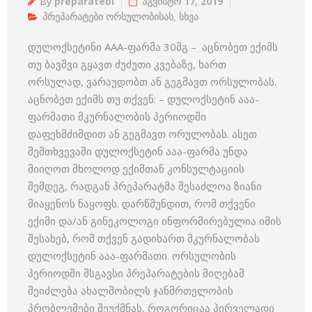
By
preparatebi
აგვისტო 17, 2019
პრეპარატები ორსულობისას
,
სხვა
დულოქსეტინი AAA-ფარმა 30მგ – აცნობეთ ექიმს
თუ ბავშვი გყავთ ძუძუთი კვებაზე, ხართ
ორსულად, ვარაუდობთ ან გეგმავთ ორსულობას.
აცნობეთ ექიმს თუ თქვენ: – დულოქსეტინ ააა-
ფარმათი მკურნალობის პერიოდში
დაფეხმძიმდით ან გეგმავთ ორულობას. ასეთ
შემთხვევაში დულოქსეტინ ააა-ფარმა უნდა
მიიღოთ მხოლოდ ექიმთან კონსულტაციის
შემდეგ, რადგან პრეპარატმა შესაძლოა ზიანი
მიაყენოს ნაყოფს. დარწმუნდით, რომ თქვენი
ექიმი და/ან გინეკოლოგი ინფორმირებულია იმის
შესახებ, რომ თქვენ გადიხართ მკურნალობას
დულოქსეტინ ააა-ფარმათი. ორსულობის
პერიოდში მსგავსი პრეპარატების მიღებამ
შეიძლება ახალშობილს ჯანმრთელობის
პრობლემები შეუქმნას, როგორიცაა პირველადი