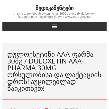
Skip
მედიკამენტები
to
ლალი დათეშიძის პროექტით. 1996 წლიდან. ქართული
content
სამედიცინო ინტერნეტ-ქსელი www.medgeo.net
ᲓᲣᲚᲝᲥᲡᲔᲢᲘᲜᲘ AAA-ᲤᲐᲠᲛᲐ
30ᲛᲒ / DULOXETIN AAA-
PHARMA 30MG
ᲝᲠᲡᲣᲚᲝᲑᲘᲡᲐ ᲓᲐ ᲚᲐᲥᲢᲐᲪᲘᲘᲡ
ᲓᲠᲝᲡ! ᲐᲣᲪᲘᲚᲔᲑᲚᲐᲓ
ᲬᲐᲘᲙᲘᲗᲮᲔᲗ!