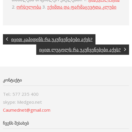
2.
ორსულობა
3.
ექიმთა და ფარმაცევტთა კლუბი
იცით კაპიდინს რა უკუჩვენებები აქვს?
იცით ლუგოლს რა უკუჩვენებები აქვს?
ᲙᲝᲜᲢᲐᲥᲢᲘ
Tel.: 577 235 400
skype: Medgeo.net
Caumednet@gmail.com
ᲩᲕᲔᲜᲡ ᲨᲔᲡᲐᲮᲔᲑ