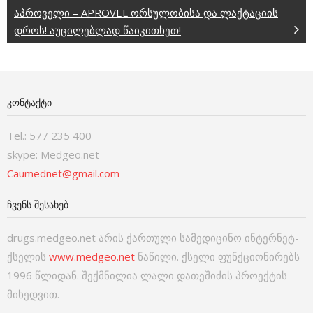
აპროველი – APROVEL ორსულობისა და ლაქტაციის
დროს! აუცილებლად წაიკითხეთ!
ᲙᲝᲜᲢᲐᲥᲢᲘ
Tel.: 577 235 400
skype: Medgeo.net
Caumednet@gmail.com
ᲩᲕᲔᲜᲡ ᲨᲔᲡᲐᲮᲔᲑ
drugs.medgeo.net არის ქართული სამედიცინო ინტერნეტ-
ქსელის
www.medgeo.net
ნაწილი. ქსელი ფუნქციონირებს
1996 წლიდან. შექმნილია ლალი დათეშიძის პროექტის
მიხედვით.