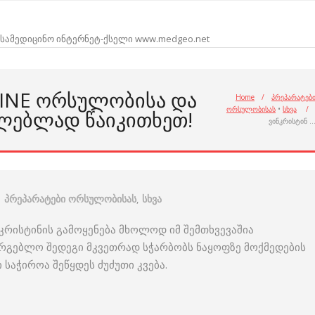
სამედიცინო ინტერნეტ-ქსელი www.medgeo.net
STINE ᲝᲠᲡᲣᲚᲝᲑᲘᲡᲐ ᲓᲐ
Home
/
პრეპარატებ
ორსულობისას
•
სხვა
/
ᲚᲔᲑᲚᲐᲓ ᲬᲐᲘᲙᲘᲗᲮᲔᲗ!
ვინკრისტინ 
პრეპარატები ორსულობისას
,
სხვა
კრისტინის გამოყენება მხოლოდ იმ შემთხვევაშია
რგებლო შედეგი მკვეთრად სჭარბობს ნაყოფზე მოქმედების
საჭიროა შეწყდეს ძუძუთი კვება.