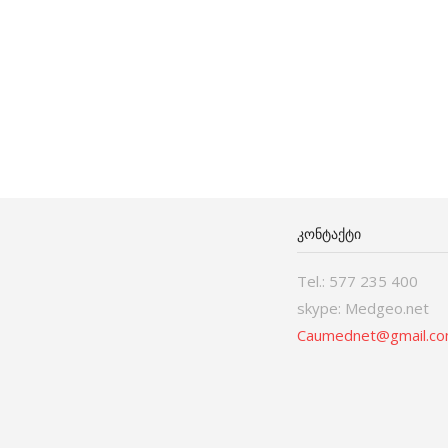
ᲙᲝᲜᲢᲐᲥᲢᲘ
Tel.: 577 235 400
skype: Medgeo.net
Caumednet@gmail.c