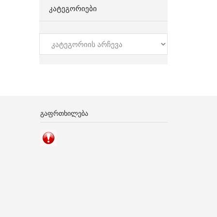
ᲙᲐᲢᲔᲒᲝᲠᲘᲔᲑᲘ
კატეგორიები
ᲒᲐᲤᲠᲗᲮᲘᲚᲔᲑᲐ