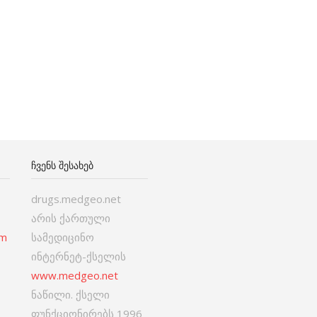
ᲩᲕᲔᲜᲡ ᲨᲔᲡᲐᲮᲔᲑ
drugs.medgeo.net
არის ქართული
om
სამედიცინო
ინტერნეტ-ქსელის
www.medgeo.net
ნაწილი. ქსელი
ფუნქციონირებს 1996