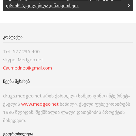
დროს! აუცილებლად წაიკითხეთ!
ᲙᲝᲜᲢᲐᲥᲢᲘ
Tel.: 577 235 400
skype: Medgeo.net
Caumednet@gmail.com
ᲩᲕᲔᲜᲡ ᲨᲔᲡᲐᲮᲔᲑ
drugs.medgeo.net არის ქართული სამედიცინო ინტერნეტ-
ქსელის
www.medgeo.net
ნაწილი. ქსელი ფუნქციონირებს
1996 წლიდან. შექმნილია ლალი დათეშიძის პროექტის
მიხედვით.
ᲒᲐᲤᲠᲗᲮᲘᲚᲔᲑᲐ