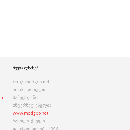
ᲩᲕᲔᲜᲡ ᲨᲔᲡᲐᲮᲔᲑ
drugs.medgeo.net
არის ქართული
om
სამედიცინო
ინტერნეტ-ქსელის
www.medgeo.net
ნაწილი. ქსელი
ფუნქციონირებს 1996