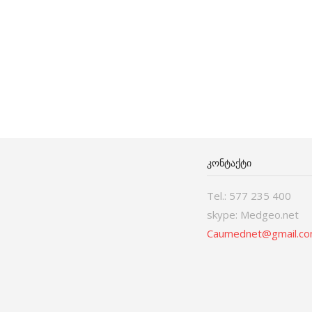
ᲙᲝᲜᲢᲐᲥᲢᲘ
Tel.: 577 235 400
skype: Medgeo.net
Caumednet@gmail.c