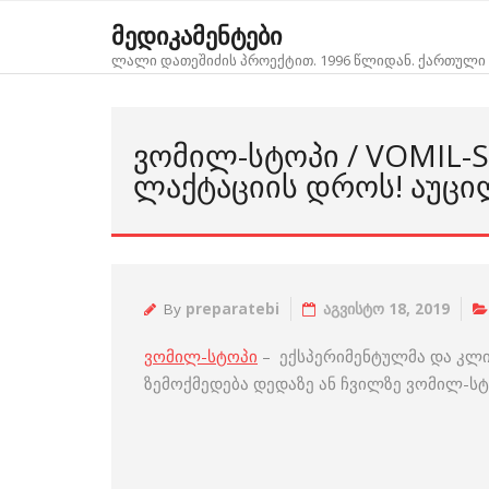
Skip
მედიკამენტები
to
ლალი დათეშიძის პროექტით. 1996 წლიდან. ქართული 
content
ᲕᲝᲛᲘᲚ-ᲡᲢᲝᲞᲘ / VOMIL-
ᲚᲐᲥᲢᲐᲪᲘᲘᲡ ᲓᲠᲝᲡ! ᲐᲣᲪᲘ
By
preparatebi
აგვისტო 18, 2019
ვომილ-სტოპი
– ექსპერიმენტულმა და კლი
ზემოქმედება დედაზე ან ჩვილზე ვომილ-სტ