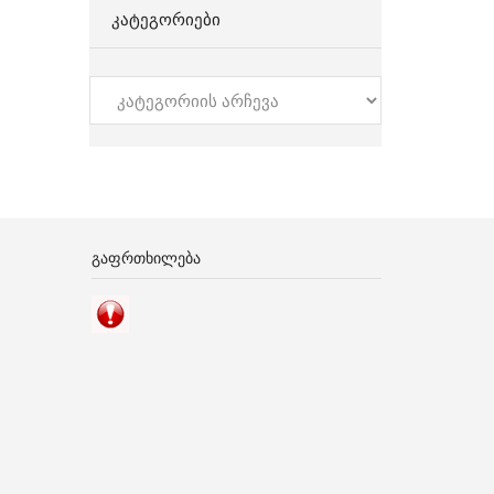
ᲙᲐᲢᲔᲒᲝᲠᲘᲔᲑᲘ
კატეგორიები
ᲒᲐᲤᲠᲗᲮᲘᲚᲔᲑᲐ