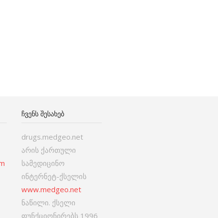
ᲩᲕᲔᲜᲡ ᲨᲔᲡᲐᲮᲔᲑ
drugs.medgeo.net
არის ქართული
om
სამედიცინო
ინტერნეტ-ქსელის
www.medgeo.net
ნაწილი. ქსელი
ფუნქციონირებს 1996