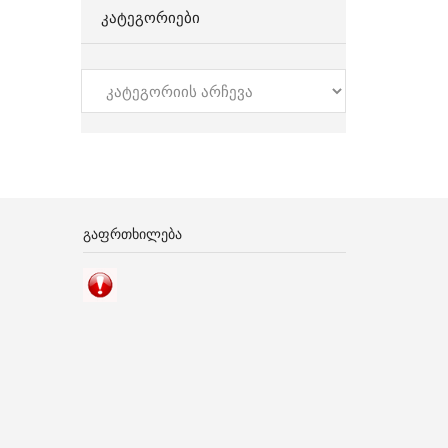
ᲙᲐᲢᲔᲒᲝᲠᲘᲔᲑᲘ
კატეგორიები
ᲒᲐᲤᲠᲗᲮᲘᲚᲔᲑᲐ