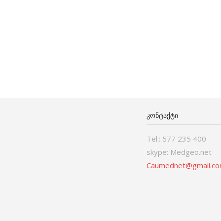
ᲙᲝᲜᲢᲐᲥᲢᲘ
Tel.: 577 235 400
skype: Medgeo.net
Caumednet@gmail.c