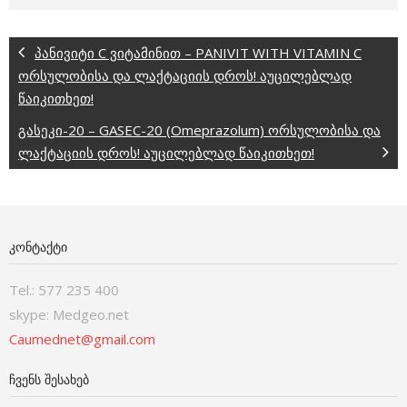
პანივიტი C ვიტამინით – PANIVIT WITH VITAMIN C
ორსულობისა და ლაქტაციის დროს! აუცილებლად
წაიკითხეთ!
გასეკი-20 – GASEC-20 (Omeprazolum) ორსულობისა და
ლაქტაციის დროს! აუცილებლად წაიკითხეთ!
ᲙᲝᲜᲢᲐᲥᲢᲘ
Tel.: 577 235 400
skype: Medgeo.net
Caumednet@gmail.com
ᲩᲕᲔᲜᲡ ᲨᲔᲡᲐᲮᲔᲑ