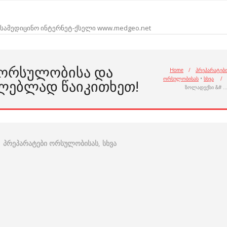
სამედიცინო ინტერნეტ-ქსელი www.medgeo.net
 ᲝᲠᲡᲣᲚᲝᲑᲘᲡᲐ ᲓᲐ
Home
/
პრეპარატებ
ორსულობისას
•
სხვა
/
ᲚᲔᲑᲚᲐᲓ ᲬᲐᲘᲙᲘᲗᲮᲔᲗ!
ზოლადექსი &# 
პრეპარატები ორსულობისას
,
სხვა