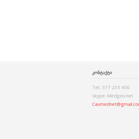
ᲙᲝᲜᲢᲐᲥᲢᲘ
Tel.: 577 235 400
skype: Medgeo.net
Caumednet@gmail.c