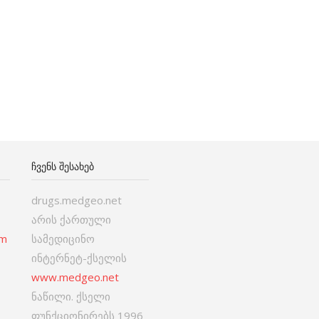
ᲩᲕᲔᲜᲡ ᲨᲔᲡᲐᲮᲔᲑ
drugs.medgeo.net
არის ქართული
om
სამედიცინო
ინტერნეტ-ქსელის
www.medgeo.net
ნაწილი. ქსელი
ფუნქციონირებს 1996