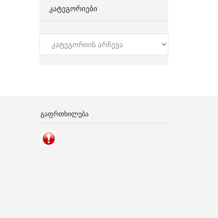
ᲙᲐᲢᲔᲒᲝᲠᲘᲔᲑᲘ
კატეგორიები
ᲒᲐᲤᲠᲗᲮᲘᲚᲔᲑᲐ