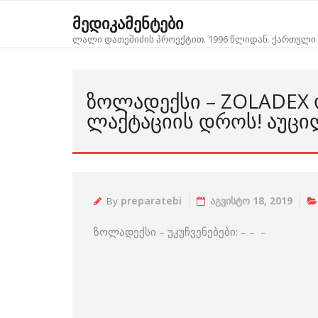
Skip
მედიკამენტები
to
ლალი დათეშიძის პროექტით. 1996 წლიდან. ქართული 
content
ᲖᲝᲚᲐᲓᲔᲥᲡᲘ – ZOLADEX
ᲚᲐᲥᲢᲐᲪᲘᲘᲡ ᲓᲠᲝᲡ! ᲐᲣᲪᲘ
By
preparatebi
აგვისტო 18, 2019
ზოლადექსი – უკუჩვენებები: – – –