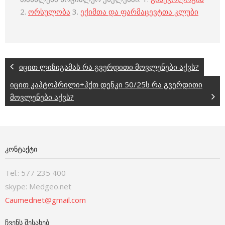
2.
ორსულობა
3.
ექიმთა და ფარმაცევტთა კლუბი
იცით ლიზიგამას რა გვერდითი მოვლენები აქვს?
იცით კაპტოპრილი+ჰქთ დენკი 50/25ს რა გვერდითი
მოვლენები აქვს?
ᲙᲝᲜᲢᲐᲥᲢᲘ
Tel.: 577 235 400
skype: Medgeo.net
Caumednet@gmail.com
ᲩᲕᲔᲜᲡ ᲨᲔᲡᲐᲮᲔᲑ