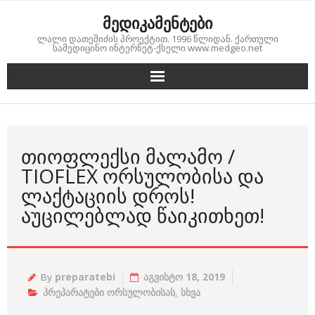
Skip
მედიკამენტები
to
ლალი დათეშიძის პროექტით. 1996 წლიდან. ქართული
content
სამედიცინო ინტერნეტ-ქსელი www.medgeo.net
ᲗᲘᲝᲤᲚᲔᲥᲡᲘ ᲛᲐᲚᲐᲛᲝ /
TIOFLEX ᲝᲠᲡᲣᲚᲝᲑᲘᲡᲐ ᲓᲐ
ᲚᲐᲥᲢᲐᲪᲘᲘᲡ ᲓᲠᲝᲡ!
ᲐᲣᲪᲘᲚᲔᲑᲚᲐᲓ ᲬᲐᲘᲙᲘᲗᲮᲔᲗ!
By
preparatebi
აგვისტო 18, 2019
პრეპარატები ორსულობისას
,
სხვა