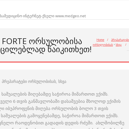
სამედიცინო ინტერნეტ-ქსელი www.medgeo.net
R FORTE ᲝᲠᲡᲣᲚᲝᲑᲘᲡᲐ
Home
/
პრეპარატებ
ორსულობისას
•
სხვა
/
ᲣᲪᲘᲚᲔᲑᲚᲐᲓ ᲬᲐᲘᲙᲘᲗᲮᲔᲗ!
პრეპარატები ორსულობისას
,
სხვა
საშუალების მიღებამდე საჭიროა მიმართოთ ექიმს.
ველი 6 თვის განმავლობაში დასაშვებია მხოლოდ ექიმის
ლი იბუპროფენის მიღება ორსულობის ბოლო 3 თვის
 საშუალების გამოყენებამდე, საჭიროა მიმართოთ ექიმს.
იშვნელო რაოდენობით გადადის დედის რძეში. ახლშობილზე