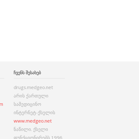
ᲩᲕᲔᲜᲡ ᲨᲔᲡᲐᲮᲔᲑ
drugs.medgeo.net
არის ქართული
om
სამედიცინო
ინტერნეტ-ქსელის
www.medgeo.net
ნაწილი. ქსელი
ფუნქციონირებს 1996