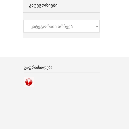
ᲙᲐᲢᲔᲒᲝᲠᲘᲔᲑᲘ
კატეგორიები
ᲒᲐᲤᲠᲗᲮᲘᲚᲔᲑᲐ