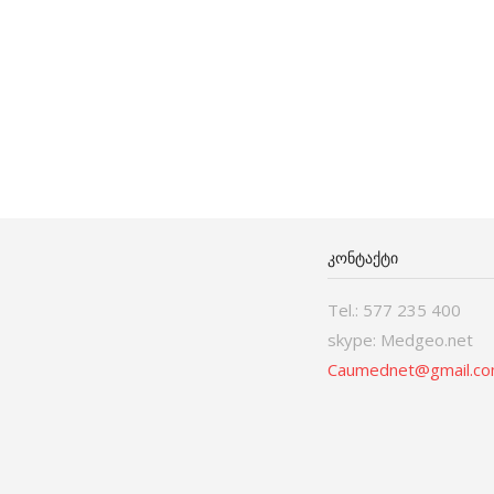
ᲙᲝᲜᲢᲐᲥᲢᲘ
Tel.: 577 235 400
skype: Medgeo.net
Caumednet@gmail.c