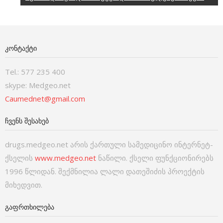
ᲙᲝᲜᲢᲐᲥᲢᲘ
Tel.: 577 235 400
skype: Medgeo.net
Caumednet@gmail.com
ᲩᲕᲔᲜᲡ ᲨᲔᲡᲐᲮᲔᲑ
drugs.medgeo.net არის ქართული სამედიცინო ინტერნეტ-
ქსელის
www.medgeo.net
ნაწილი. ქსელი ფუნქციონირებს
1996 წლიდან. შექმნილია ლალი დათეშიძის პროექტის
მიხედვით.
ᲒᲐᲤᲠᲗᲮᲘᲚᲔᲑᲐ