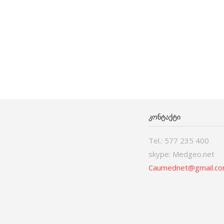
ᲙᲝᲜᲢᲐᲥᲢᲘ
Tel.: 577 235 400
skype: Medgeo.net
Caumednet@gmail.c