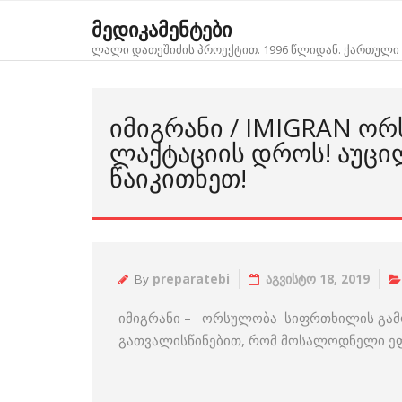
Skip
მედიკამენტები
to
ლალი დათეშიძის პროექტით. 1996 წლიდან. ქართული 
content
ᲘᲛᲘᲒᲠᲐᲜᲘ / IMIGRAN Ო
ᲚᲐᲥᲢᲐᲪᲘᲘᲡ ᲓᲠᲝᲡ! ᲐᲣᲪ
ᲬᲐᲘᲙᲘᲗᲮᲔᲗ!
By
preparatebi
აგვისტო 18, 2019
იმიგრანი – ორსულობა სიფრთხილის გამოჩ
გათვალისწინებით, რომ მოსალოდნელი ეფექ