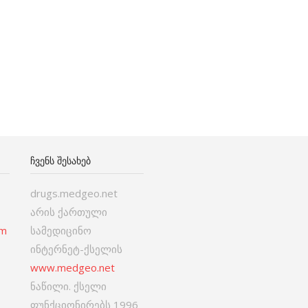
ᲩᲕᲔᲜᲡ ᲨᲔᲡᲐᲮᲔᲑ
drugs.medgeo.net
არის ქართული
om
სამედიცინო
ინტერნეტ-ქსელის
www.medgeo.net
ნაწილი. ქსელი
ფუნქციონირებს 1996