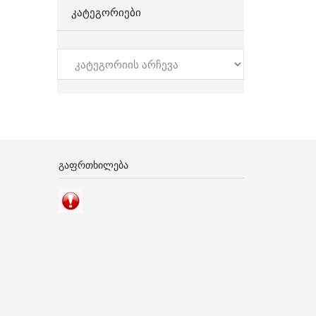
ᲙᲐᲢᲔᲒᲝᲠᲘᲔᲑᲘ
კატეგორიები
ᲒᲐᲤᲠᲗᲮᲘᲚᲔᲑᲐ