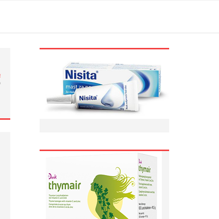
ი
ი
…