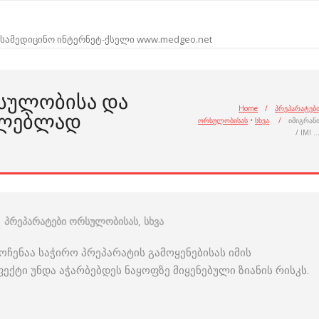
სამედიცინო ინტერნეტ-ქსელი www.medgeo.net
ᲠᲡᲣᲚᲝᲑᲘᲡᲐ ᲓᲐ
Home
/
პრეპარატებ
ᲘᲚᲔᲑᲚᲐᲓ
ორსულობისას
•
სხვა
/
იმიგრან
/ IMI 
პრეპარატები ორსულობისას
,
სხვა
ენაა საჭირო პრეპარატის გამოყენებისას იმის
ტი უნდა აჭარბებდეს ნაყოფზე მიყენებული ზიანის რისკს.