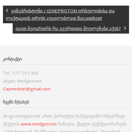
გინეპრისტონი / GINEPRISTON ორსულობისა და
ლაქტაციის დროს! აუცილებლად წაიკითხეთ!
იცით ნეოართრს რა გვერდითი მოვლენები აქვს?
ᲙᲝᲜᲢᲐᲥᲢᲘ
Tel.: 577 235 400
skype: Medgeo.net
Caumednet@gmail.com
ᲩᲕᲔᲜᲡ ᲨᲔᲡᲐᲮᲔᲑ
drugs.medgeo.net არის ქართული სამედიცინო ინტერნეტ-
ქსელის
www.medgeo.net
ნაწილი. ქსელი ფუნქციონირებს
1996 წლიდან. შექმნილია ლალი დათეშიძის პროექტის