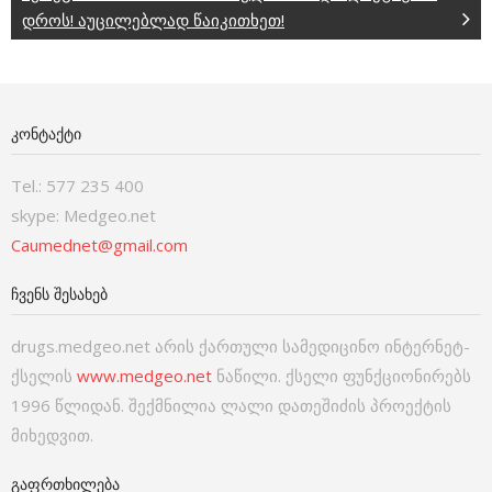
დროს! აუცილებლად წაიკითხეთ!
ᲙᲝᲜᲢᲐᲥᲢᲘ
Tel.: 577 235 400
skype: Medgeo.net
Caumednet@gmail.com
ᲩᲕᲔᲜᲡ ᲨᲔᲡᲐᲮᲔᲑ
drugs.medgeo.net არის ქართული სამედიცინო ინტერნეტ-
ქსელის
www.medgeo.net
ნაწილი. ქსელი ფუნქციონირებს
1996 წლიდან. შექმნილია ლალი დათეშიძის პროექტის
მიხედვით.
ᲒᲐᲤᲠᲗᲮᲘᲚᲔᲑᲐ