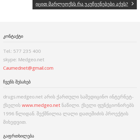
იცით მარლეოქსს რა უკუჩვენებები აქვს?
ᲙᲝᲜᲢᲐᲥᲢᲘ
Tel.: 577 235 400
skype: Medgeo.net
Caumednet@gmail.com
ᲩᲕᲔᲜᲡ ᲨᲔᲡᲐᲮᲔᲑ
drugs.medgeo.net არის ქართული სამედიცინო ინტერნეტ-
ქსელის
www.medgeo.net
ნაწილი. ქსელი ფუნქციონირებს
1996 წლიდან. შექმნილია ლალი დათეშიძის პროექტის
მიხედვით.
ᲒᲐᲤᲠᲗᲮᲘᲚᲔᲑᲐ