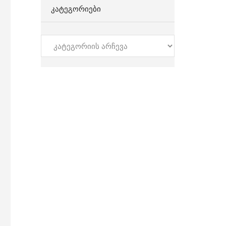
ᲙᲐᲢᲔᲒᲝᲠᲘᲔᲑᲘ
კატეგორიები