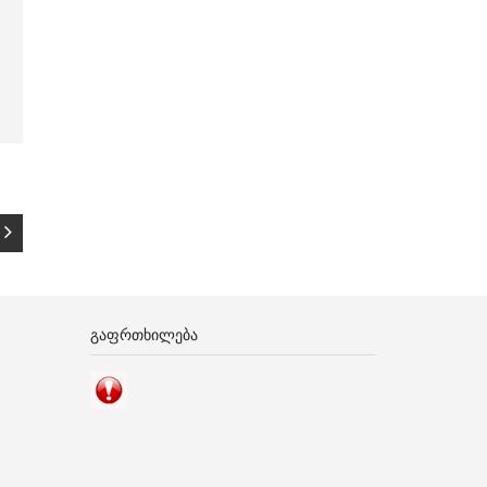
ᲒᲐᲤᲠᲗᲮᲘᲚᲔᲑᲐ