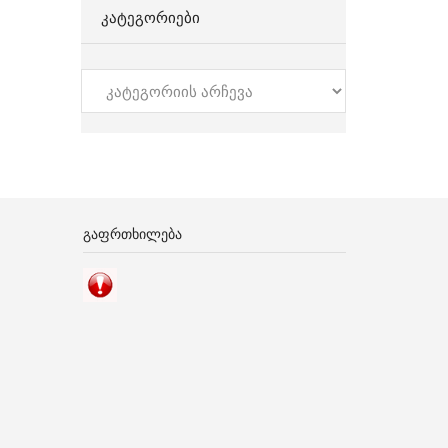
ᲙᲐᲢᲔᲒᲝᲠᲘᲔᲑᲘ
კატეგორიები
ᲒᲐᲤᲠᲗᲮᲘᲚᲔᲑᲐ