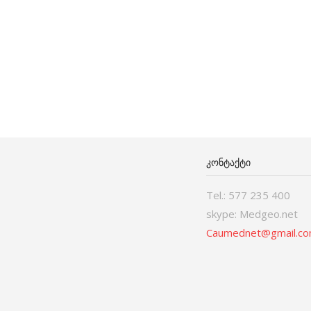
ᲙᲝᲜᲢᲐᲥᲢᲘ
Tel.: 577 235 400
skype: Medgeo.net
Caumednet@gmail.c