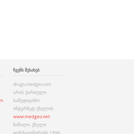
ᲩᲕᲔᲜᲡ ᲨᲔᲡᲐᲮᲔᲑ
drugs.medgeo.net
არის ქართული
om
სამედიცინო
ინტერნეტ-ქსელის
www.medgeo.net
ნაწილი. ქსელი
ფუნქციონირებს 1996