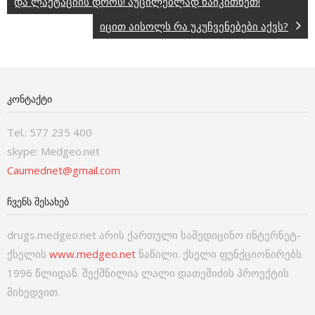
და ლაქტაციის დროს! აუცილებლად წაიკითხეთ!
იცით აისოლს რა უკუჩვენებები აქვს?
ᲙᲝᲜᲢᲐᲥᲢᲘ
Tel.: 577 235 400
skype: Medgeo.net
Caumednet@gmail.com
ᲩᲕᲔᲜᲡ ᲨᲔᲡᲐᲮᲔᲑ
drugs.medgeo.net არის ქართული სამედიცინო ინტერნეტ-
ქსელის
www.medgeo.net
ნაწილი. ქსელი ფუნქციონირებს
1996 წლიდან. შექმნილია ლალი დათეშიძის პროექტის
მიხედვით.