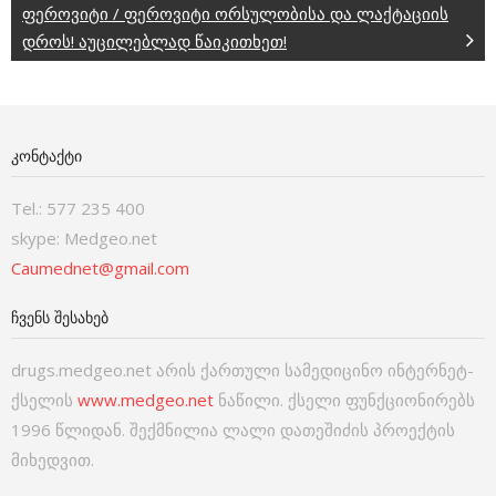
ფეროვიტი / ფეროვიტი ორსულობისა და ლაქტაციის
დროს! აუცილებლად წაიკითხეთ!
ᲙᲝᲜᲢᲐᲥᲢᲘ
Tel.: 577 235 400
skype: Medgeo.net
Caumednet@gmail.com
ᲩᲕᲔᲜᲡ ᲨᲔᲡᲐᲮᲔᲑ
drugs.medgeo.net არის ქართული სამედიცინო ინტერნეტ-
ქსელის
www.medgeo.net
ნაწილი. ქსელი ფუნქციონირებს
1996 წლიდან. შექმნილია ლალი დათეშიძის პროექტის
მიხედვით.