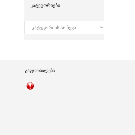
ᲙᲐᲢᲔᲒᲝᲠᲘᲔᲑᲘ
კატეგორიები
ᲒᲐᲤᲠᲗᲮᲘᲚᲔᲑᲐ