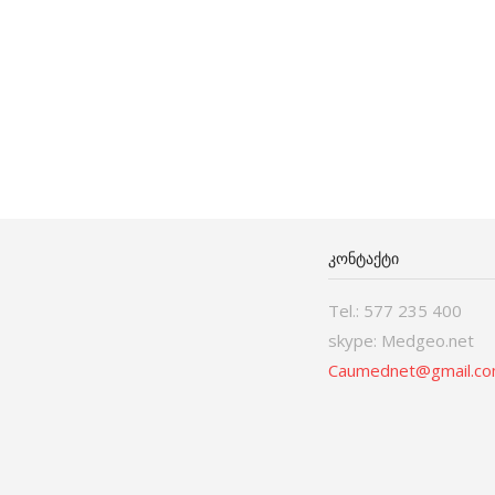
ᲙᲝᲜᲢᲐᲥᲢᲘ
Tel.: 577 235 400
skype: Medgeo.net
Caumednet@gmail.c