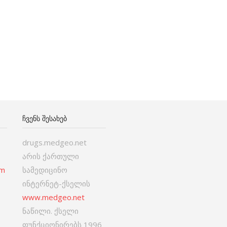
ᲩᲕᲔᲜᲡ ᲨᲔᲡᲐᲮᲔᲑ
drugs.medgeo.net
არის ქართული
om
სამედიცინო
ინტერნეტ-ქსელის
www.medgeo.net
ნაწილი. ქსელი
ფუნქციონირებს 1996