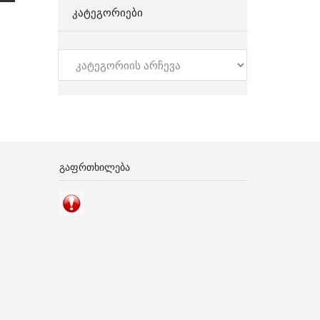
ᲙᲐᲢᲔᲒᲝᲠᲘᲔᲑᲘ
კატეგორიები
ᲒᲐᲤᲠᲗᲮᲘᲚᲔᲑᲐ