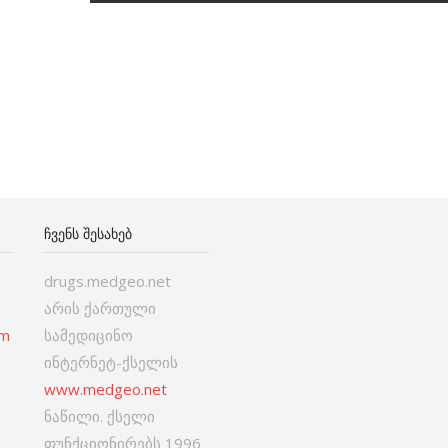
ᲩᲕᲔᲜᲡ ᲨᲔᲡᲐᲮᲔᲑ
drugs.medgeo.net
არის ქართული
om
სამედიცინო
ინტერნეტ-ქსელის
www.medgeo.net
ნაწილი. ქსელი
ფუნქციონირებს 1996