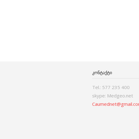
ᲙᲝᲜᲢᲐᲥᲢᲘ
Tel.: 577 235 400
skype: Medgeo.net
Caumednet@gmail.c