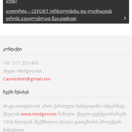
აქვს?
ცეფორტი – CEFORT ორსულობისა და ლაქტაციის
დროს! აუცილებლად წაიკითხეთ!
ᲙᲝᲜᲢᲐᲥᲢᲘ
Tel.: 577 235 400
skype: Medgeo.net
Caumednet@gmail.com
ᲩᲕᲔᲜᲡ ᲨᲔᲡᲐᲮᲔᲑ
drugs.medgeo.net არის ქართული სამედიცინო ინტერნეტ-
ქსელის
www.medgeo.net
ნაწილი. ქსელი ფუნქციონირებს
1996 წლიდან. შექმნილია ლალი დათეშიძის პროექტის
მიხედვით.