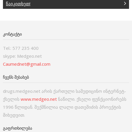
წაიკითხეთ!
ᲙᲝᲜᲢᲐᲥᲢᲘ
Tel.: 577 235 400
skype: Medgeo.net
Caumednet@gmail.com
ᲩᲕᲔᲜᲡ ᲨᲔᲡᲐᲮᲔᲑ
drugs.medgeo.net არის ქართული სამედიცინო ინტერნეტ-
ქსელის
www.medgeo.net
ნაწილი. ქსელი ფუნქციონირებს
1996 წლიდან. შექმნილია ლალი დათეშიძის პროექტის
მიხედვით.
ᲒᲐᲤᲠᲗᲮᲘᲚᲔᲑᲐ