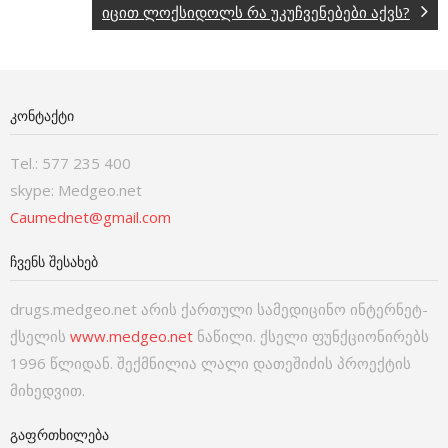
იცით ლოქსიდოლს რა უკუჩვენებები აქვს?
ᲙᲝᲜᲢᲐᲥᲢᲘ
Tel.: 577 235 400
skype: Medgeo.net
Caumednet@gmail.com
ᲩᲕᲔᲜᲡ ᲨᲔᲡᲐᲮᲔᲑ
drugs.medgeo.net არის ქართული სამედიცინო ინტერნეტ-
ქსელის
www.medgeo.net
ნაწილი. ქსელი ფუნქციონირებს
1996 წლიდან. შექმნილია ლალი დათეშიძის პროექტის
მიხედვით.
ᲒᲐᲤᲠᲗᲮᲘᲚᲔᲑᲐ