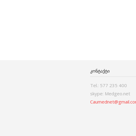
ᲙᲝᲜᲢᲐᲥᲢᲘ
Tel.: 577 235 400
skype: Medgeo.net
Caumednet@gmail.c