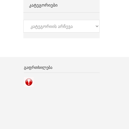
ᲙᲐᲢᲔᲒᲝᲠᲘᲔᲑᲘ
კატეგორიები
ᲒᲐᲤᲠᲗᲮᲘᲚᲔᲑᲐ