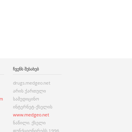
ᲩᲕᲔᲜᲡ ᲨᲔᲡᲐᲮᲔᲑ
drugs.medgeo.net
არის ქართული
om
სამედიცინო
ინტერნეტ-ქსელის
www.medgeo.net
ნაწილი. ქსელი
ფუნქციონირებს 1996