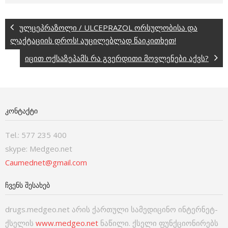
ულცეპრაზოლი / ULCEPRAZOL ორსულობისა და
ლაქტაციის დროს! აუცილებლად წაიკითხეთ!
იცით ოქსაზეპამს რა გვერდითი მოვლენები აქვს?
ᲙᲝᲜᲢᲐᲥᲢᲘ
Tel.: 577 235 400
skype: Medgeo.net
Caumednet@gmail.com
ᲩᲕᲔᲜᲡ ᲨᲔᲡᲐᲮᲔᲑ
drugs.medgeo.net არის ქართული სამედიცინო ინტერნეტ-
ქსელის
www.medgeo.net
ნაწილი. ქსელი ფუნქციონირებს