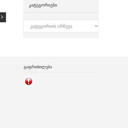
ᲙᲐᲢᲔᲒᲝᲠᲘᲔᲑᲘ
კატეგორიები
ᲒᲐᲤᲠᲗᲮᲘᲚᲔᲑᲐ