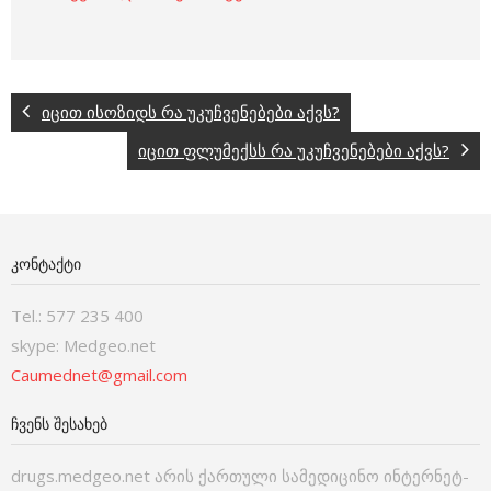
იცით ისოზიდს რა უკუჩვენებები აქვს?
იცით ფლუმექსს რა უკუჩვენებები აქვს?
ᲙᲝᲜᲢᲐᲥᲢᲘ
Tel.: 577 235 400
skype: Medgeo.net
Caumednet@gmail.com
ᲩᲕᲔᲜᲡ ᲨᲔᲡᲐᲮᲔᲑ
drugs.medgeo.net არის ქართული სამედიცინო ინტერნეტ-