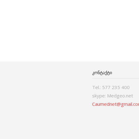
ᲙᲝᲜᲢᲐᲥᲢᲘ
Tel.: 577 235 400
skype: Medgeo.net
Caumednet@gmail.c