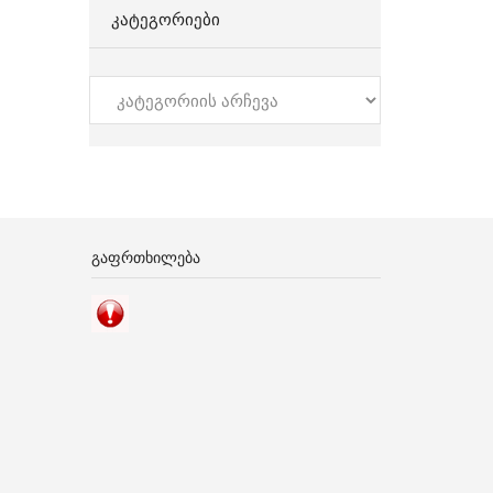
ᲙᲐᲢᲔᲒᲝᲠᲘᲔᲑᲘ
კატეგორიები
ᲒᲐᲤᲠᲗᲮᲘᲚᲔᲑᲐ