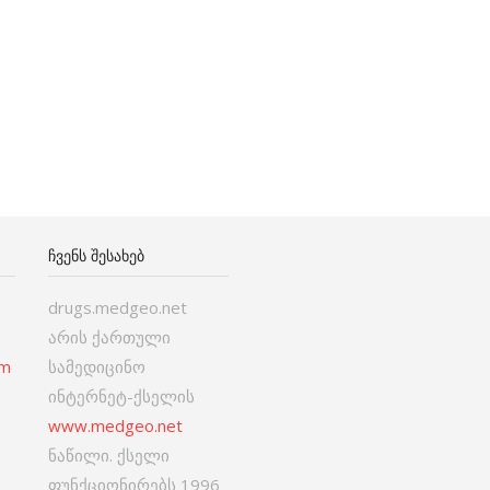
ᲩᲕᲔᲜᲡ ᲨᲔᲡᲐᲮᲔᲑ
drugs.medgeo.net
არის ქართული
om
სამედიცინო
ინტერნეტ-ქსელის
www.medgeo.net
ნაწილი. ქსელი
ფუნქციონირებს 1996