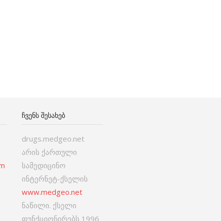
ᲩᲕᲔᲜᲡ ᲨᲔᲡᲐᲮᲔᲑ
drugs.medgeo.net
არის ქართული
om
სამედიცინო
ინტერნეტ-ქსელის
www.medgeo.net
ნაწილი. ქსელი
ფუნქციონირებს 1996