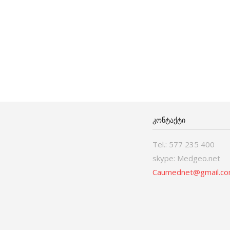
ᲙᲝᲜᲢᲐᲥᲢᲘ
Tel.: 577 235 400
skype: Medgeo.net
Caumednet@gmail.c