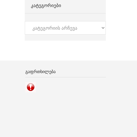
ᲙᲐᲢᲔᲒᲝᲠᲘᲔᲑᲘ
კატეგორიები
ᲒᲐᲤᲠᲗᲮᲘᲚᲔᲑᲐ