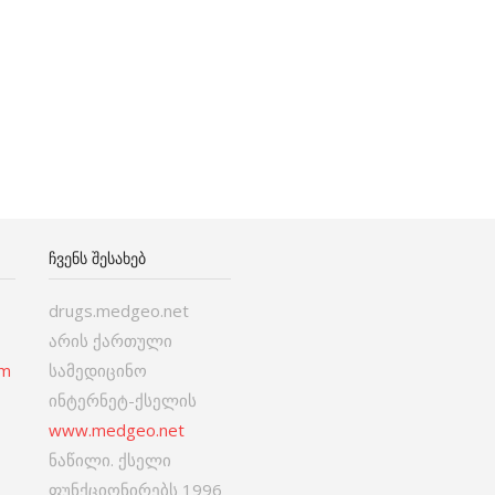
ᲩᲕᲔᲜᲡ ᲨᲔᲡᲐᲮᲔᲑ
drugs.medgeo.net
არის ქართული
om
სამედიცინო
ინტერნეტ-ქსელის
www.medgeo.net
ნაწილი. ქსელი
ფუნქციონირებს 1996