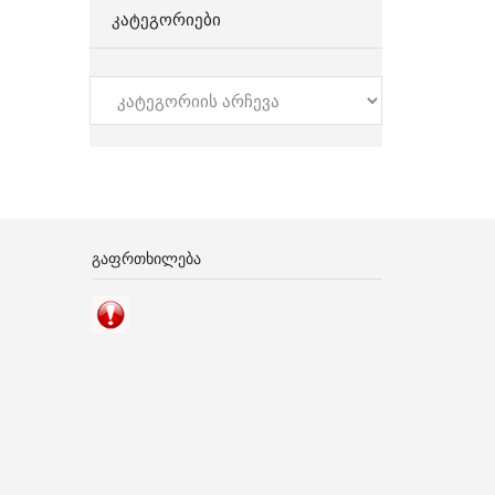
ᲙᲐᲢᲔᲒᲝᲠᲘᲔᲑᲘ
კატეგორიები
ᲒᲐᲤᲠᲗᲮᲘᲚᲔᲑᲐ