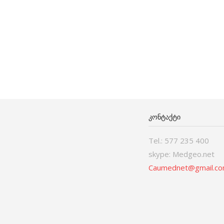
ᲙᲝᲜᲢᲐᲥᲢᲘ
Tel.: 577 235 400
skype: Medgeo.net
Caumednet@gmail.c