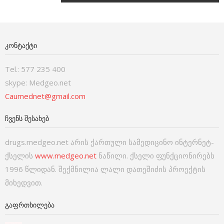
ᲙᲝᲜᲢᲐᲥᲢᲘ
Tel.: 577 235 400
skype: Medgeo.net
Caumednet@gmail.com
ᲩᲕᲔᲜᲡ ᲨᲔᲡᲐᲮᲔᲑ
drugs.medgeo.net არის ქართული სამედიცინო ინტერნეტ-
ქსელის
www.medgeo.net
ნაწილი. ქსელი ფუნქციონირებს
1996 წლიდან. შექმნილია ლალი დათეშიძის პროექტის
მიხედვით.
ᲒᲐᲤᲠᲗᲮᲘᲚᲔᲑᲐ