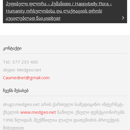
ჰეფიბელი ფლორა – ჰუმანითი / Happybelly Flora –
Humanity ორსულობისა და ლაქტაციის დროს!
აუცილებლად წაიკითხეთ!
ᲙᲝᲜᲢᲐᲥᲢᲘ
Tel.: 577 235 400
skype: Medgeo.net
Caumednet@gmail.com
ᲩᲕᲔᲜᲡ ᲨᲔᲡᲐᲮᲔᲑ
drugs.medgeo.net არის ქართული სამედიცინო ინტერნეტ-
ქსელის
www.medgeo.net
ნაწილი. ქსელი ფუნქციონირებს
1996 წლიდან. შექმნილია ლალი დათეშიძის პროექტის
მიხედვით.