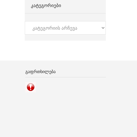
ᲙᲐᲢᲔᲒᲝᲠᲘᲔᲑᲘ
კატეგორიები
ᲒᲐᲤᲠᲗᲮᲘᲚᲔᲑᲐ