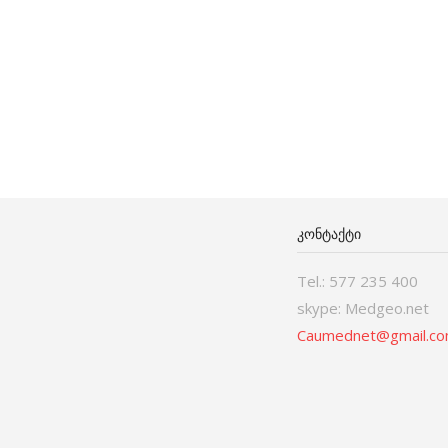
ᲙᲝᲜᲢᲐᲥᲢᲘ
Tel.: 577 235 400
skype: Medgeo.net
Caumednet@gmail.c