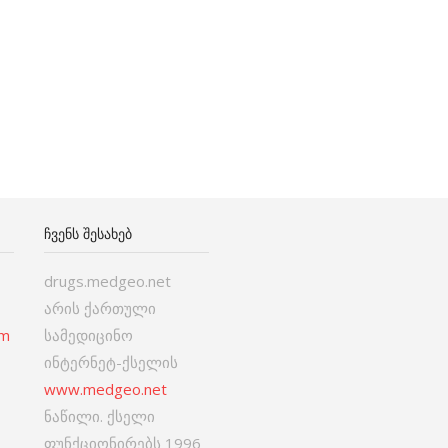
ᲩᲕᲔᲜᲡ ᲨᲔᲡᲐᲮᲔᲑ
drugs.medgeo.net
არის ქართული
om
სამედიცინო
ინტერნეტ-ქსელის
www.medgeo.net
ნაწილი. ქსელი
ფუნქციონირებს 1996