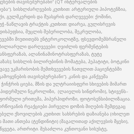
ნების თავისებურებანი“ (QT ინტერვალების
ება“). სისხლძარღვების კუთხით: არტერიული ჰიპოტენზია,
, გულმკერდის და შუასყრის დარღვევები: ქოშინი,
უჭ–ნაწლავის ტრაქტის კუთხით: დიარეა, გულისრევის
 დისპეფსია, მუცლის შებერილობა, შეკრულობა,
ვევებში მიუთითებს ენტეროკოლიტზე, ფსევდომემბრანული
ობილიარული დარღვევები: ღვიძლის ფერმენტების
ანსფერაზას, ალანინამინოტრასფერაზას, ტუტე
ს); სისხლის ბილირუბინის მომატება, ჰეპატიტი, ბოტკინი
ვავე უკმარისობის შემთხვევების ჩათვლით პაციენტებში
მოყენების თავისებურებანი“). კანის და კანქვეშა
 ჭინჭრის ციება, მზის და ულტრაიისფერი სხივების მიმართ
პიდერმული ნეკროლიზი, (ლაიელის სინდრომი), სტივენს–
ფორმული ერითემა, ჰიპერჰიდროზი, ფოტოსენსიბილიზაცია.
რწოვანის რეაქციები პირველი დოზის მიღების შემდეგაც
თებელი ქსოვილების კუთხით: სახსრების დაზიანება (იხილეთ
ს მათი ანთება (ტენდინიტი) (მაგალითად აქილევსის მყესი),
წყვეტა, ართრიტი. შესაძლოა კუნთოვანი სისუსტე,