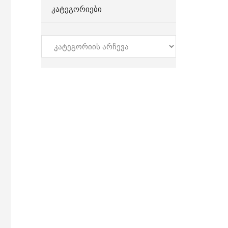
ᲙᲐᲢᲔᲒᲝᲠᲘᲔᲑᲘ
კატეგორიები