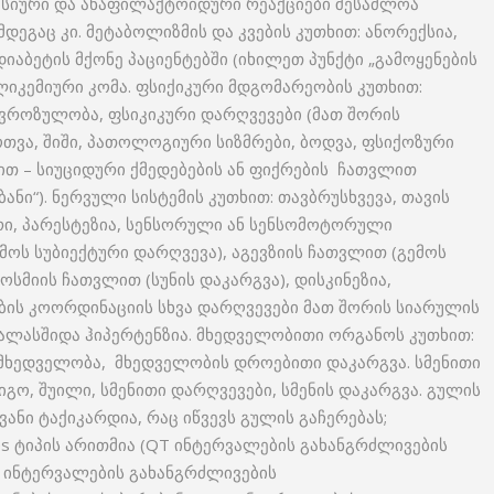
აქსიური და ანაფილაქტოიდური რეაქციები შესაძლოა
ეგაც კი. მეტაბოლიზმის და კვების კუთხით: ანორექსია,
იაბეტის მქონე პაციენტებში (იხილეთ პუნქტი „გამოყენების
გლიკემიური კომა. ფსიქიკური მდგომარეობის კუთხით:
ნევროზულობა, ფსიკიკური დარღვევები (მათ შორის
ოთვა, შიში, პათოლოგიური სიზმრები, ბოდვა, ფსიქოზური
თ – სიუციდური ქმედებების ან ფიქრების ჩათვლით
ანი“). ნერვული სისტემის კუთხით: თავბრუსხვევა, თავის
რი, პარესტეზია, სენსორული ან სენსომოტორული
მოს სუბიექტური დარღვევა), აგევზიის ჩათვლით (გემოს
ნოსმიის ჩათვლით (სუნის დაკარგვა), დისკინეზია,
ის კოორდინაციის სხვა დარღვევები მათ შორის სიარულის
ალასშიდა ჰიპერტენზია. მხედველობითი ორგანოს კუთხით:
მხედველობა, მხედველობის დროებითი დაკარგვა. სმენითი
გო, შუილი, სმენითი დარღვევები, სმენის დაკარგვა. გულის
ვანი ტაქიკარდია, რაც იწვევს გულის გაჩერებას;
tes ტიპის არითმია (QT ინტერვალების გახანგრძლივების
T ინტერვალების გახანგრძლივების