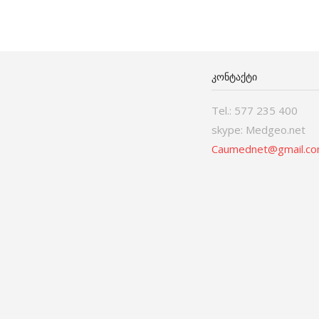
ᲙᲝᲜᲢᲐᲥᲢᲘ
Tel.: 577 235 400
skype: Medgeo.net
Caumednet@gmail.c