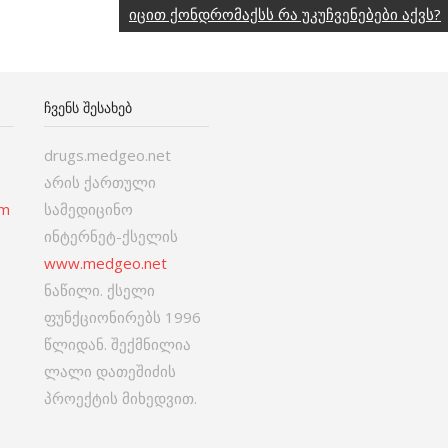
იცით ქონდრომაქსს რა უკუჩვენებები აქვს?
ᲩᲕᲔᲜᲡ ᲨᲔᲡᲐᲮᲔᲑ
drugs.medgeo.net
არის ქართული
om
სამედიცინო
ინტერნეტ-ქსელის
www.medgeo.net
ნაწილი. ქსელი
ფუნქციონირებს 1996
წლიდან. შექმნილია
ლალი დათეშიძის
პროექტის მიხედვით.