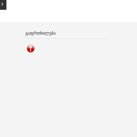
ᲒᲐᲤᲠᲗᲮᲘᲚᲔᲑᲐ