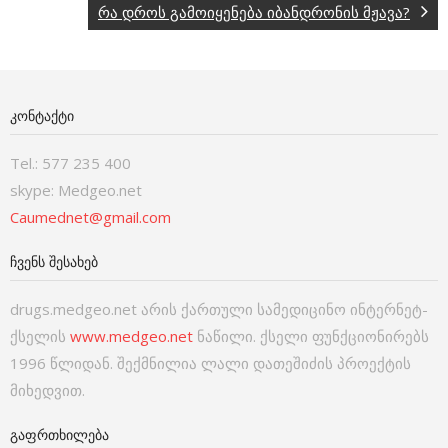
რა დროს გამოიყენება იბანდრონის მჟავა?
ᲙᲝᲜᲢᲐᲥᲢᲘ
Tel.: 577 235 400
skype: Medgeo.net
Caumednet@gmail.com
ᲩᲕᲔᲜᲡ ᲨᲔᲡᲐᲮᲔᲑ
drugs.medgeo.net არის ქართული სამედიცინო ინტერნეტ-
ქსელის
www.medgeo.net
ნაწილი. ქსელი ფუნქციონირებს
1996 წლიდან. შექმნილია ლალი დათეშიძის პროექტის
მიხედვით.
ᲒᲐᲤᲠᲗᲮᲘᲚᲔᲑᲐ