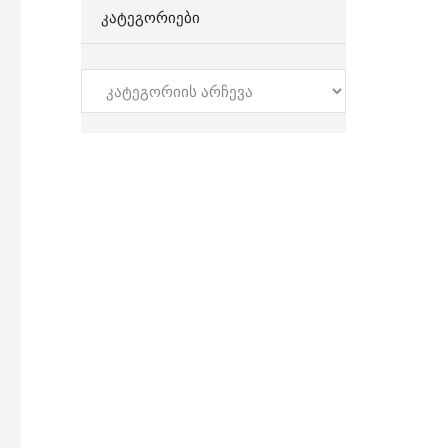
ᲙᲐᲢᲔᲒᲝᲠᲘᲔᲑᲘ
კატეგორიები