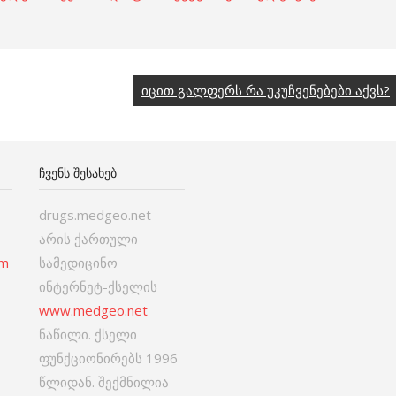
იცით გალფერს რა უკუჩვენებები აქვს?
ᲩᲕᲔᲜᲡ ᲨᲔᲡᲐᲮᲔᲑ
drugs.medgeo.net
არის ქართული
om
სამედიცინო
ინტერნეტ-ქსელის
www.medgeo.net
ნაწილი. ქსელი
ფუნქციონირებს 1996
წლიდან. შექმნილია