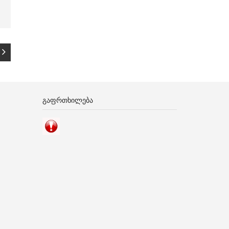
ᲒᲐᲤᲠᲗᲮᲘᲚᲔᲑᲐ