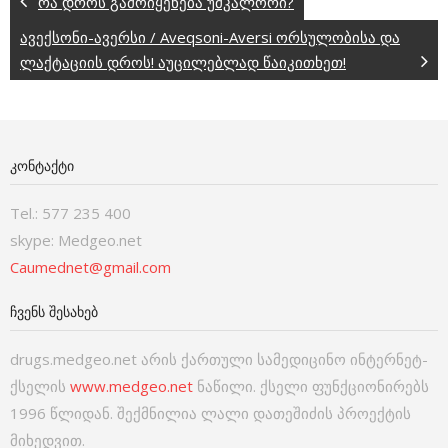
რა დროს გამოიყენება უმკალორი?
ავექსონი-ავერსი / Aveqsoni-Aversi ორსულობისა და
ლაქტაციის დროს! აუცილებლად წაიკითხეთ!
ᲙᲝᲜᲢᲐᲥᲢᲘ
Tel.: 577 235 400
skype: Medgeo.net
Caumednet@gmail.com
ᲩᲕᲔᲜᲡ ᲨᲔᲡᲐᲮᲔᲑ
drugs.medgeo.net არის ქართული სამედიცინო ინტერნეტ-
ქსელის
www.medgeo.net
ნაწილი. ქსელი ფუნქციონირებს
1996 წლიდან. შექმნილია ლალი დათეშიძის პროექტის
მიხედვით.