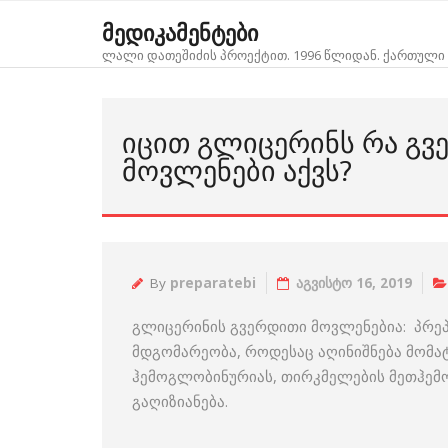
Skip
მედიკამენტები
to
ლალი დათეშიძის პროექტით. 1996 წლიდან. ქართული 
content
ᲘᲪᲘᲗ ᲒᲚᲘᲪᲔᲠᲘᲜᲡ ᲠᲐ Გ
ᲛᲝᲕᲚᲔᲜᲔᲑᲘ ᲐᲥᲕᲡ?
By
preparatebi
აგვისტო 16, 2019
გლიცერინის გვერდითი მოვლენებია: პრეპ
მდგომარეობა, როდესაც აღინიშნება მომატ
ჰემოგლობინურიას, თირკმელების მეთჰემ
გაღიზიანება.