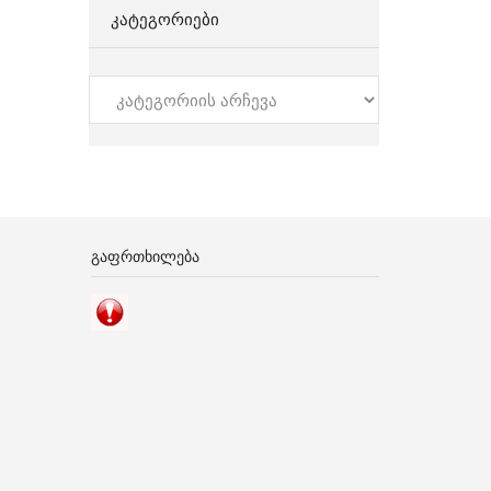
ᲙᲐᲢᲔᲒᲝᲠᲘᲔᲑᲘ
კატეგორიები
ᲒᲐᲤᲠᲗᲮᲘᲚᲔᲑᲐ