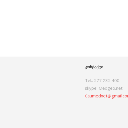
ᲙᲝᲜᲢᲐᲥᲢᲘ
Tel.: 577 235 400
skype: Medgeo.net
Caumednet@gmail.c