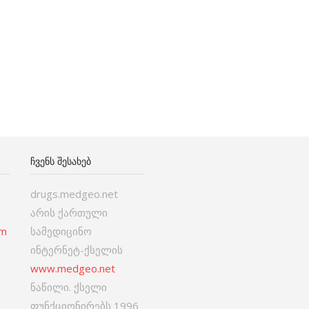
ᲩᲕᲔᲜᲡ ᲨᲔᲡᲐᲮᲔᲑ
drugs.medgeo.net
არის ქართული
om
სამედიცინო
ინტერნეტ-ქსელის
www.medgeo.net
ნაწილი. ქსელი
ფუნქციონირებს 1996