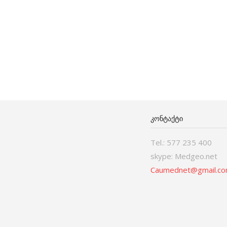
ᲙᲝᲜᲢᲐᲥᲢᲘ
Tel.: 577 235 400
skype: Medgeo.net
Caumednet@gmail.c