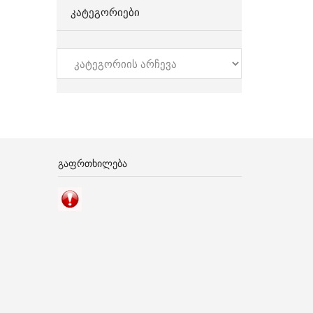
ᲙᲐᲢᲔᲒᲝᲠᲘᲔᲑᲘ
კატეგორიები
ᲒᲐᲤᲠᲗᲮᲘᲚᲔᲑᲐ