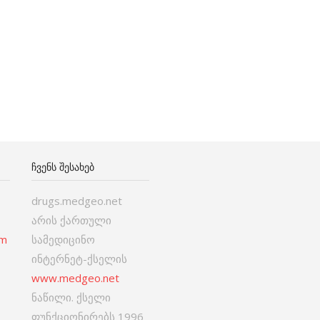
ᲩᲕᲔᲜᲡ ᲨᲔᲡᲐᲮᲔᲑ
drugs.medgeo.net
არის ქართული
om
სამედიცინო
ინტერნეტ-ქსელის
www.medgeo.net
ნაწილი. ქსელი
ფუნქციონირებს 1996